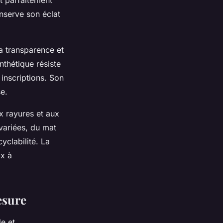
onserve son éclat
a transparence et
nthétique résiste
 inscriptions. Son
e.
x rayures et aux
variées, du mat
yclabilité. La
ix à
esure
e et