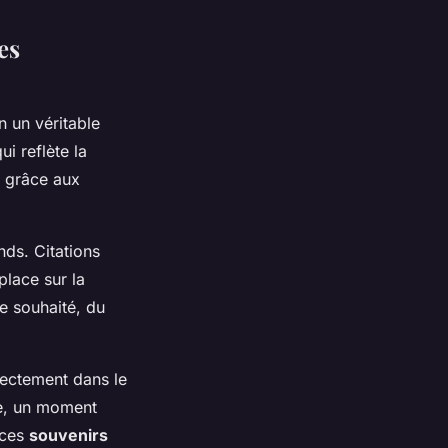
es
 un véritable
i reflète la
s grâce aux
ds. Citations
place sur la
le souhaité, du
ectement dans le
re, un moment
 ces
souvenirs