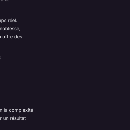
ps réel.
 noblesse,
 offre des
s
on la complexité
 un résultat