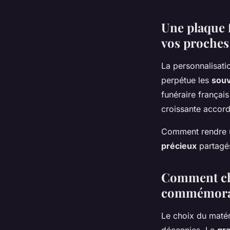
Une plaque 
vos proches
La personnalisat
perpétue les
souv
funéraire françai
croissante accor
Comment rendre un
précieux
partagés
Comment cho
commémora
Le choix du matér
décennies. Le
gra