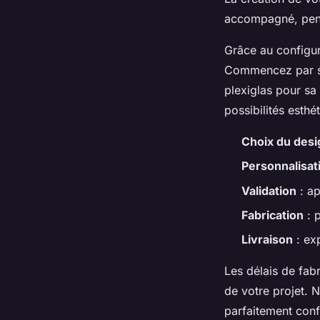
accompagné, pensé
Grâce au configur
Commencez par sél
plexiglas pour sa
possibilités esthé
Choix du desi
Personnalisat
Validation
: ap
Fabrication
: p
Livraison
: ex
Les délais de fab
de votre projet. 
parfaitement conf