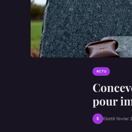
ACTU
Conceve
pour im
E
Eliott
6 février