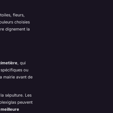
oiles, fleurs,
ouleurs choisies
ore dignement la
cimetière
, qui
 spécifiques ou
a mairie avant de
la sépulture. Les
 plexiglas peuvent
e
meilleure