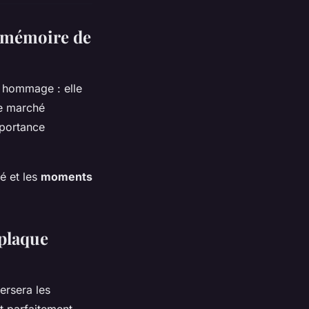
a mémoire de
e hommage : elle
le marché
mportance
é et les
moments
 plaque
ersera les
t parfaitement