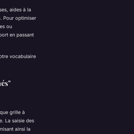
es, aides à la
. Pour optimiser
tes ou
port en passant
otre vocabulaire
hés"
que grille à
e. La saisie des
misant ainsi la