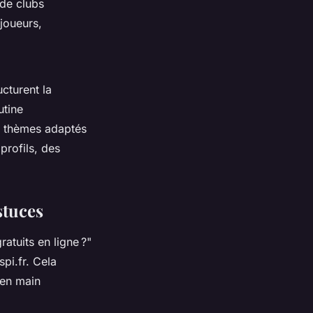
 de clubs
joueurs,
ucturent la
utine
es thèmes adaptés
profils, des
stuces
atuits en ligne ?"
pi.fr. Cela
e en main