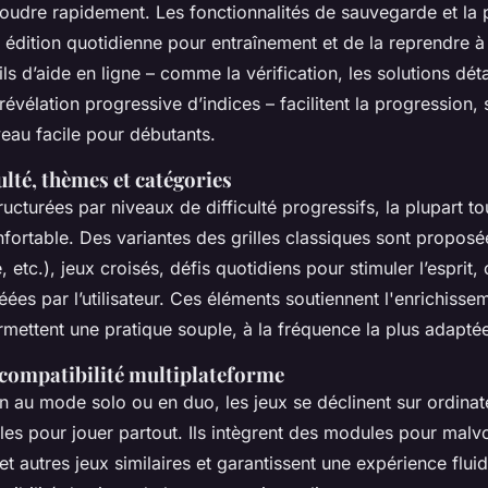
soudre rapidement. Les fonctionnalités de sauvegarde et la
 édition quotidienne pour entraînement et de la reprendre 
ils d’aide en ligne – comme la vérification, les solutions déta
révélation progressive d’indices – facilitent la progression,
iveau facile pour débutants.
ulté, thèmes et catégories
tructurées par niveaux de difficulté progressifs, la plupart t
ortable. Des variantes des grilles classiques sont proposé
 etc.), jeux croisés, défis quotidiens pour stimuler l’esprit, 
ées par l’utilisateur. Ces éléments soutiennent l'enrichisse
rmettent une pratique souple, à la fréquence la plus adapté
t compatibilité multiplateforme
n au mode solo ou en duo, les jeux se déclinent sur ordinate
les pour jouer partout. Ils intègrent des modules pour mal
t autres jeux similaires et garantissent une expérience flui