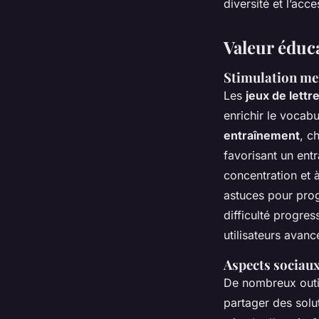
diversité et l’acce
Valeur éduca
Stimulation men
Les
jeux de lettr
enrichir le vocab
entraînement
, c
favorisant un entr
concentration et à
astuces pour prog
difficulté progres
utilisateurs avanc
Aspects sociau
De nombreux outils
partager des solu