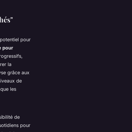
chés"
 potentiel pour
e pour
rogressifs,
rer la
lyse grâce aux
niveaux de
 que les
ibilité de
uotidiens pour