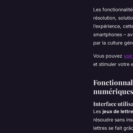
Les fonctionnalit
résolution, solut
l’expérience, cett
smartphones – ave
par la culture gén
Vous pouvez
voir
et stimuler votre e
Fonctionnali
numérique
Interface utilis
Les
jeux de lettr
résoudre sans insc
lettres se fait grâ