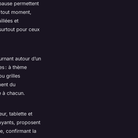
 pause permettent
à tout moment,
illées et
 surtout pour ceux
ournant autour d’un
es : à thème
ou grilles
ment du
e à chacun.
ur, tablette et
voyants, proposent
de, confirmant la