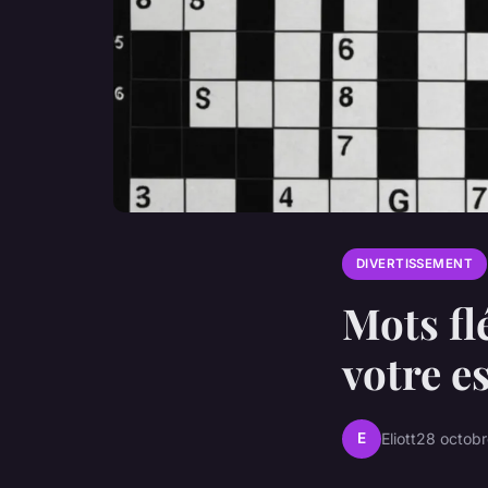
DIVERTISSEMENT
Mots fl
votre e
E
Eliott
28 octob