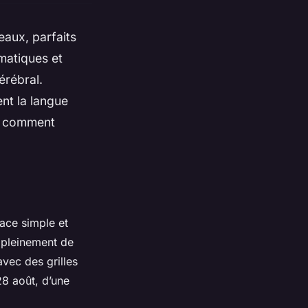
eaux, parfaits
ématiques et
érébral.
ent la langue
ez comment
face simple et
 pleinement de
avec des grilles
8 août, d’une