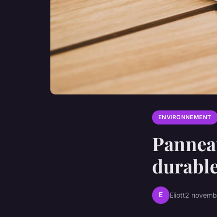
ENVIRONNEMENT
Panneau
durable
E
Eliott
2 novemb