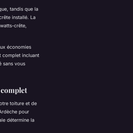
ue, tandis que la
ête installé. La
watts-crête,
 aux économies
t complet incluant
é sans vous
 complet
tre toiture et de
 Ardèche pour
iale détermine la