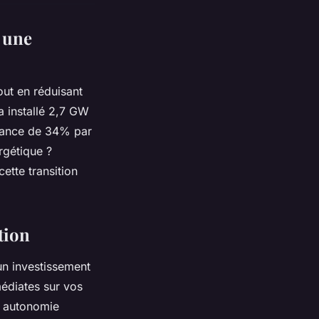
: une
out en réduisant
a installé 2,7 GW
sance de 34% par
rgétique ?
ette transition
tion
un investissement
médiates sur vos
le autonomie