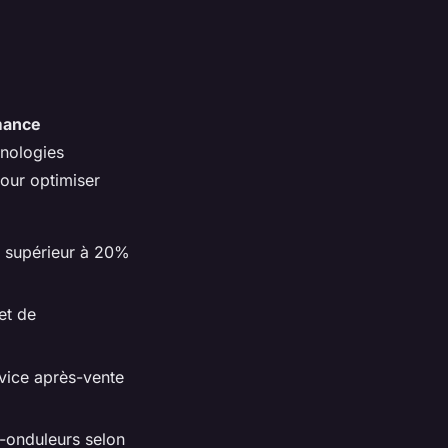
mance
hnologies
pour optimiser
t supérieur à 20%
et de
rvice après-vente
o-onduleurs selon