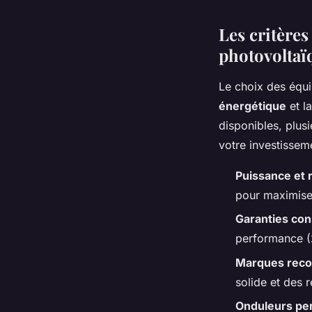
Les critères
photovoltaï
Le choix des équ
énergétique
et la
disponibles, plusi
votre investissem
Puissance et
pour maximiser
Garanties con
performance (2
Marques rec
solide et des 
Onduleurs pe