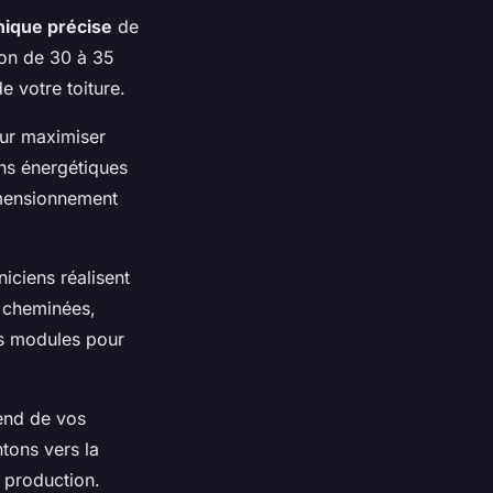
nique précise
de
son de 30 à 35
e votre toiture.
our maximiser
ns énergétiques
imensionnement
iciens réalisent
 cheminées,
es modules pour
pend de vos
tons vers la
e production.