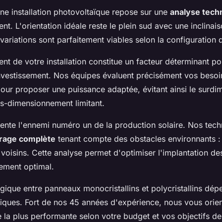
une installation photovoltaïque repose sur une
analyse tech
nt. L'orientation idéale reste le plein sud avec une inclinai
ariations sont parfaitement viables selon la configuration d
t de votre installation constitue un facteur déterminant p
investissement. Nos équipes évaluent précisément vos besoi
 pour proposer une puissance adaptée, évitant ainsi le surd
s-dimensionnement limitant.
nte l'ennemi numéro un de la production solaire. Nos techn
rage complète
tenant compte des obstacles environnants :
 voisins. Cette analyse permet d'optimiser l'implantation d
ement optimal.
gique entre panneaux monocristallins et polycristallins dé
fiques. Fort de nos 45 années d'expérience, nous vous orien
e la plus performante selon votre budget et vos objectifs d