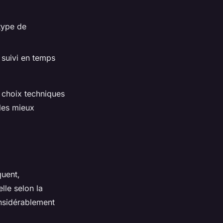
 type de
 suivi en temps
 choix techniques
 les mieux
quent,
lle selon la
nsidérablement