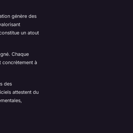
ation génère des
valorisant
onstitue un atout
ligné. Chaque
nt concrètement à
rs des
iciels attestent du
ementales,