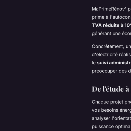
MaPrimeRénov' peu
prime à l'autocon
TVA réduite à 1
générant une éco
Concrètement, une
d'électricité réa
le
suivi administr
préoccuper des 
De l'étude 
Chaque projet p
vos besoins énerg
analyser l'orienta
puissance optimale